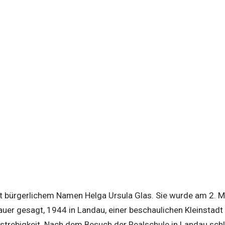
it bürgerlichem Namen Helga Ursula Glas. Sie wurde am 2. M
uer gesagt, 1944 in Landau, einer beschaulichen Kleinstadt 
elstrebigkeit. Nach dem Besuch der Realschule in Landau schl