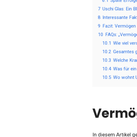
6.1
Späte Erfolg
7
Uschi Glas: Ein Bl
8
Interessante Fak
9
Fazit: Vermögen 
10
FAQs: „Vermöge
10.1
Wie viel ver
10.2
Gesamtes g
10.3
Welche Kran
10.4
Was für ein
10.5
Wo wohnt U
Vermög
In diesem Artikel g