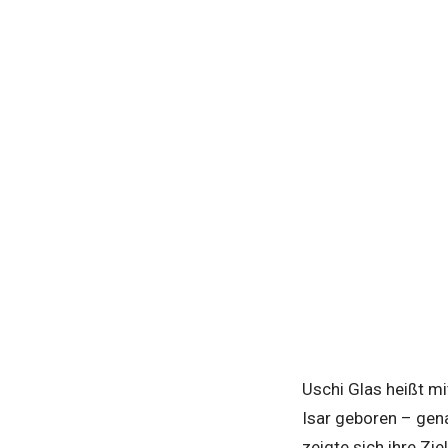
Uschi Glas heißt m
Isar geboren – gena
zeigte sich ihre Zi