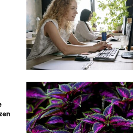
e
nzen