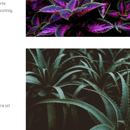
rte
sonnig,
ra ist