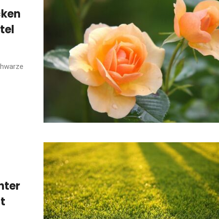
cken
tel
chwarze
hter
st