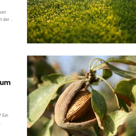
sen
der ...
aum
? Ein
.