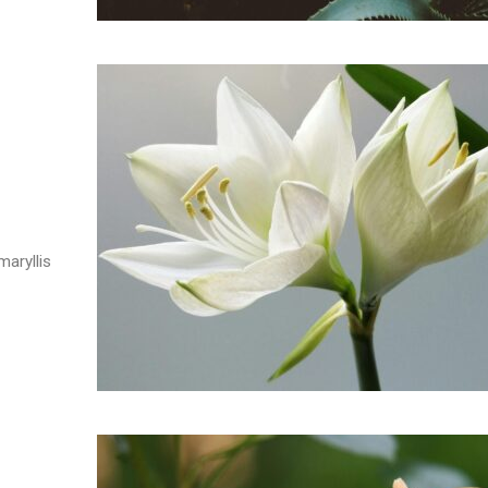
aryllis