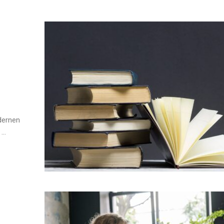
dernen
..