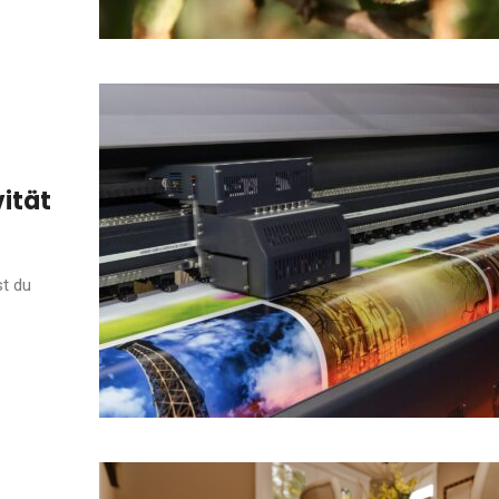
vität
st du