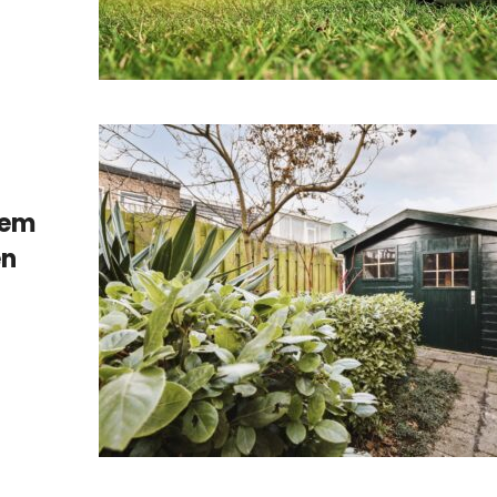
nem
en