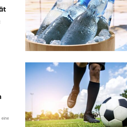
ät
t
n
 eine