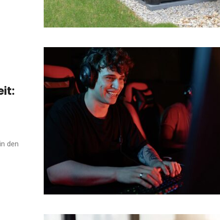
it:
in den