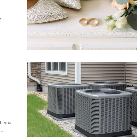
e
 Thema
..