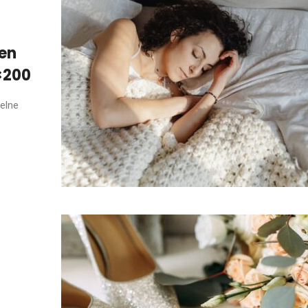
den
×200
zelne