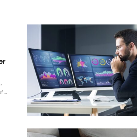
er
e
 ...