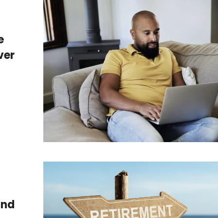
e
ver
und