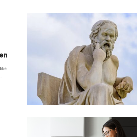
hen
ike.
..