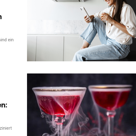
m
ind ein
en:
ziniert