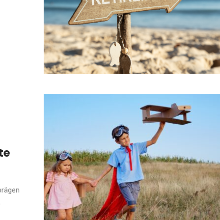
te
prägen
.