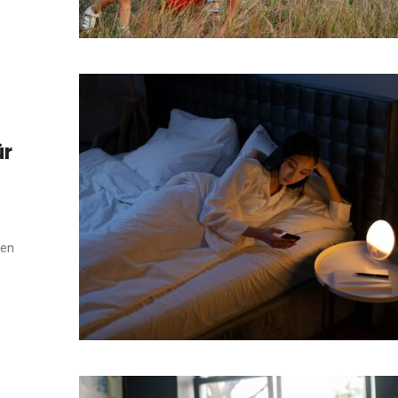
ür
gen