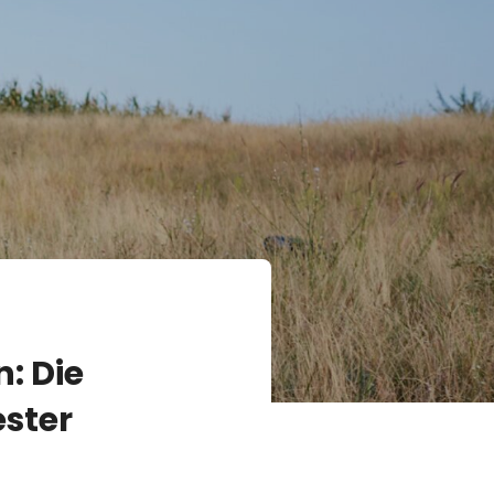
: Die
ester