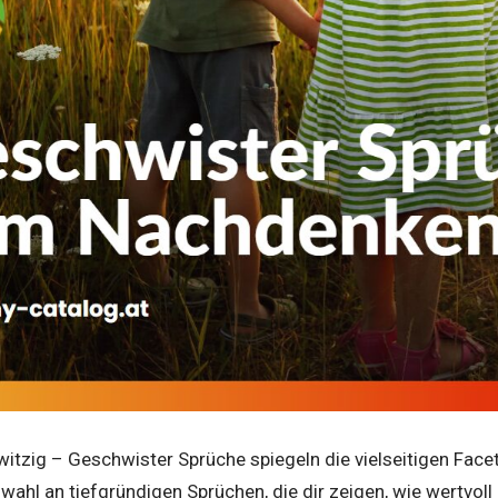
witzig – Geschwister Sprüche spiegeln die vielseitigen Face
swahl an tiefgründigen Sprüchen, die dir zeigen, wie wertvol