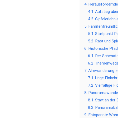
4
Herausfordernde
4.1
Aufstieg über
4.2
Gipfelerlebni
5
Familienfreundli
5.1
Startpunkt Pa
5.2
Rast und Spi
6
Historische Pf
6.1
Der Schesat
6.2
Themenwege 
7
Almwanderung zu
7.1
Urige Einkehr
7.2
Vielfältige F
8
Panoramawander
8.1
Start an der 
8.2
Panoramabahn
9
Entspannte Wand