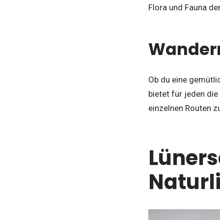
Flora und Fauna de
Wandern
Ob du eine gemütli
bietet für jeden di
einzelnen Routen z
Lüners
Naturl