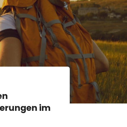
en
erungen im