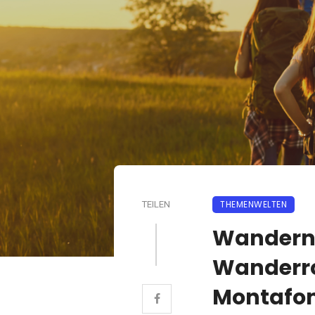
THEMENWELTEN
TEILEN
Wandern 
Wanderro
Montafon