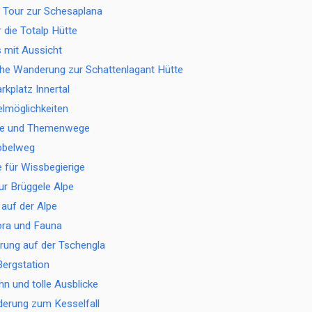
 Tour zur Schesaplana
 die Totalp Hütte
s mit Aussicht
che Wanderung zur Schattenlagant Hütte
rkplatz Innertal
elmöglichkeiten
ade und Themenwege
obelweg
für Wissbegierige
r Brüggele Alpe
 auf der Alpe
lora und Fauna
ung auf der Tschengla
Bergstation
 und tolle Ausblicke
erung zum Kesselfall